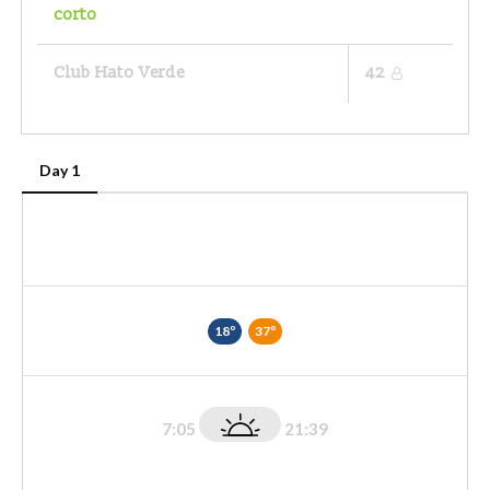
corto
Club Hato Verde
42
Day 1
18º
37º
7:05
21:39