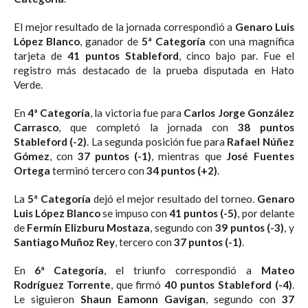
El mejor resultado de la jornada correspondió a
Genaro Luis
López Blanco
, ganador de
5ª Categoría
con una magnífica
tarjeta de
41 puntos Stableford
, cinco bajo par. Fue el
registro más destacado de la prueba disputada en Hato
Verde.
En
4ª Categoría
, la victoria fue para
Carlos Jorge González
Carrasco
, que completó la jornada con
38 puntos
Stableford (-2)
. La segunda posición fue para
Rafael Núñez
Gómez
, con
37 puntos (-1)
, mientras que
José Fuentes
Ortega
terminó tercero con
34 puntos (+2)
.
La
5ª Categoría
dejó el mejor resultado del torneo.
Genaro
Luis López Blanco
se impuso con
41 puntos (-5)
, por delante
de
Fermín Elizburu Mostaza
, segundo con
39 puntos (-3)
, y
Santiago Muñoz Rey
, tercero con
37 puntos (-1)
.
En
6ª Categoría
, el triunfo correspondió a
Mateo
Rodríguez Torrente
, que firmó
40 puntos Stableford (-4)
.
Le siguieron
Shaun Eamonn Gavigan
, segundo con
37