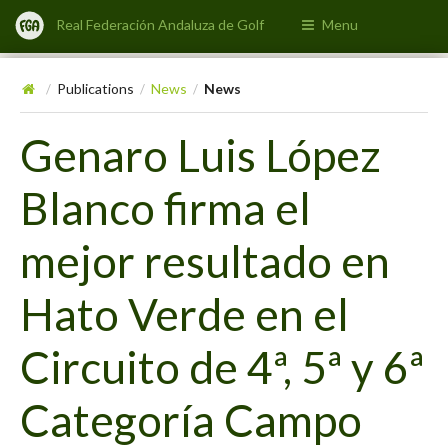
Real Federación Andaluza de Golf
Menu
Publications
News
News
/
/
/
Genaro Luis López
Blanco firma el
mejor resultado en
Hato Verde en el
Circuito de 4ª, 5ª y 6ª
Categoría Campo