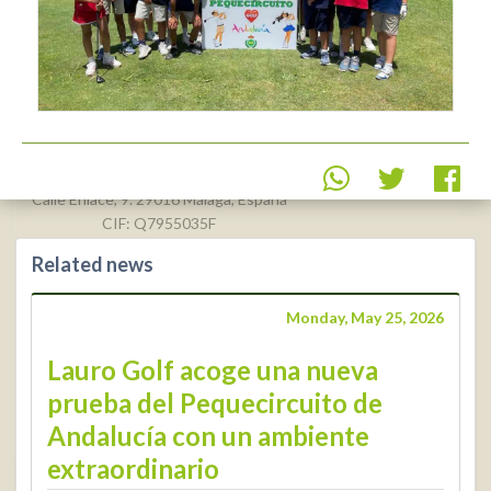
Real Federación Andaluza de
Golf
Calle Enlace, 9. 29016 Málaga, España
CIF: Q7955035F
Related news
+34 952 225
590
Contact
Monday, May 25, 2026
info@rfga.org
Lauro Golf acoge una nueva
prueba del Pequecircuito de
Andalucía con un ambiente
extraordinario