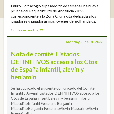
2026 © Real Federación Andaluza de Golf
Privacy Policy
Lauro Golf acogió el pasado fin de semana una nueva
Cookies Policy
Legal note
© DarkSky
Tournaments widget
prueba del Pequecircuito de Andalucía 2026,
Login
correspondiente a la Zona C, una cita dedicada a los
jugadores y jugadoras más jóvenes del golf andaluz.
Continue reading
Monday, June 01, 2026
Nota de comité: Listados
DEFINITIVOS acceso a los Ctos
de España infantil, alevín y
benjamín
Se ha publicado el siguiente comunicado del Comité
Infantil y Juvenil: Listados DEFINITIVOS acceso a los
Ctos de España infantil, alevín y benjamínInfantil
MasculinoInfantil FemeninoBenjamín
MasculinoBenjamín FemeninoAlevín MasculinoAlevin
FemeninoPu...