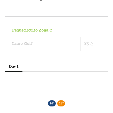
Pequecircuito Zona C
Lauro Golf
85
Day 1
16º
26º