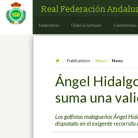
Real Federación Andaluz
Federation
Clubs & Schools
Committees 
Publications
News
News
/
/
/
Ángel Hidalgo
suma una vali
Los golfistas malagueños Ángel Hi
disputado en el exigente recorrido 