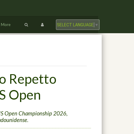
More
SELECT LANGUAGE
▼
co Repetto
US Open
l US Open Championship 2026,
tadounidense.