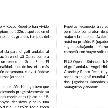
o y Rocco Repetto han vivido
Repetto reconoció tras su
ionship 2026, disputado en el
permitido comprobar de p
 uno de los grandes templos del
major y la importancia de m
máxima presión. El jugador
seguir trabajando el ritm
ticia para el golf andaluz al
competir con mayor soltura 
pación en el US Open, que era
 un torneo del Grand Slam. El
El US Open de Shinnecock Hi
alidad a uno de los retos más
el golf andaluz: Ángel Hi
 fin de semana, convirtiéndose
Grande y Rocco Repetto ya 
ltimas jornadas.
absoluta del golf mundial.
dos jugadores llamados 
ga de tensión. Hidalgo tuvo que
malagueño y andaluz.
 elevando progresivamente su
unas condiciones típicas del US
hoyos decisivos y selló una
do que su juego de tee a green