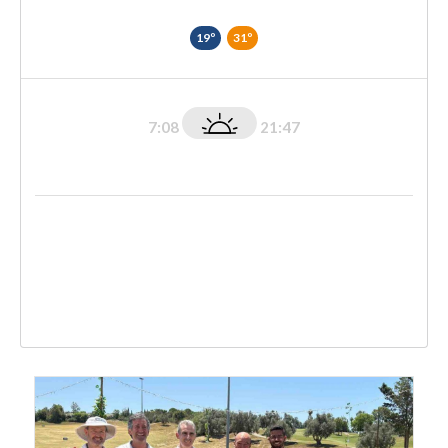
19º
31º
7:08
21:47