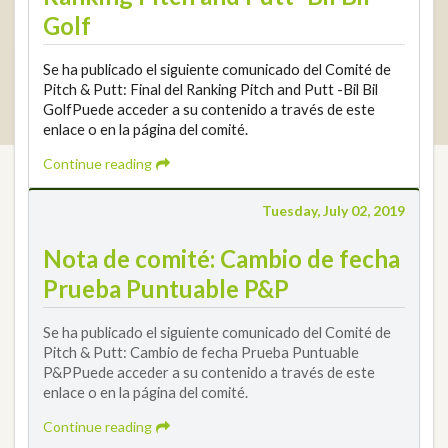
Golf
Se ha publicado el siguiente comunicado del Comité de
2026 © Real Federación Andaluza de Golf
Privacy Policy
Pitch & Putt: Final del Ranking Pitch and Putt -Bil Bil
Cookies Policy
Legal note
© DarkSky
Tournaments widget
GolfPuede acceder a su contenido a través de este
Login
enlace o en la página del comité.
Continue reading
Tuesday, July 02, 2019
Nota de comité: Cambio de fecha
Prueba Puntuable P&P
Se ha publicado el siguiente comunicado del Comité de
Pitch & Putt: Cambio de fecha Prueba Puntuable
P&PPuede acceder a su contenido a través de este
enlace o en la página del comité.
Continue reading