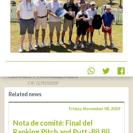
Real Federación Andaluza de
Golf
Calle Enlace, 9. 29016 Málaga, España
CIF: Q7955035F
Related news
+34 952 225
590
Contact
Friday, November 08, 2019
info@rfga.org
Nota de comité: Final del
Ranking Pitch and Putt -Bil Bil