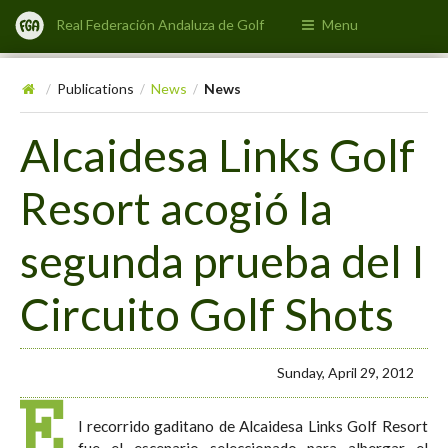
Real Federación Andaluza de Golf
Menu
Publications
News
News
/
/
/
Alcaidesa Links Golf
Resort acogió la
segunda prueba del I
Circuito Golf Shots
Sunday, April 29, 2012
E
l recorrido gaditano de Alcaidesa Links Golf Resort
fue el escenario seleccionado para albergar el