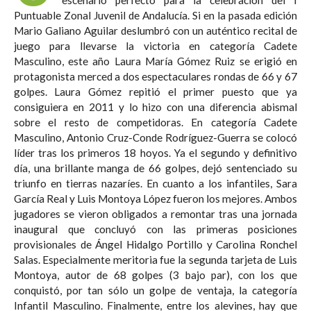
Puntuable Zonal Juvenil de Andalucía. Si en la pasada edición
Mario Galiano Aguilar deslumbró con un auténtico recital de
juego para llevarse la victoria en categoría Cadete
Masculino, este año Laura María Gómez Ruiz se erigió en
protagonista merced a dos espectaculares rondas de 66 y 67
golpes. Laura Gómez repitió el primer puesto que ya
consiguiera en 2011 y lo hizo con una diferencia abismal
sobre el resto de competidoras. En categoría Cadete
Masculino, Antonio Cruz-Conde Rodríguez-Guerra se colocó
líder tras los primeros 18 hoyos. Ya el segundo y definitivo
día, una brillante manga de 66 golpes, dejó sentenciado su
triunfo en tierras nazaríes. En cuanto a los infantiles, Sara
García Real y Luis Montoya López fueron los mejores. Ambos
jugadores se vieron obligados a remontar tras una jornada
inaugural que concluyó con las primeras posiciones
provisionales de Ángel Hidalgo Portillo y Carolina Ronchel
Salas. Especialmente meritoria fue la segunda tarjeta de Luis
Montoya, autor de 68 golpes (3 bajo par), con los que
conquistó, por tan sólo un golpe de ventaja, la categoría
Infantil Masculino. Finalmente, entre los alevines, hay que