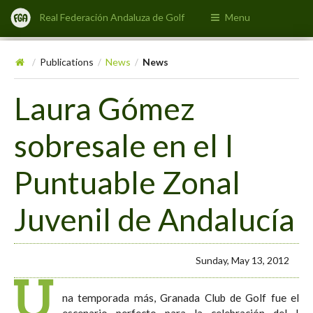
Real Federación Andaluza de Golf
Menu
Publications
News
News
/
/
/
Laura Gómez
sobresale en el I
Puntuable Zonal
Juvenil de Andalucía
Sunday, May 13, 2012
U
na temporada más, Granada Club de Golf fue el
escenario perfecto para la celebración del I