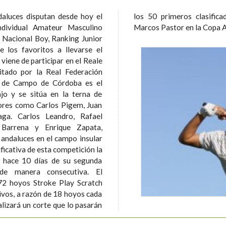
daluces disputan desde hoy el
empatados en el puesto 50. Foto:
dividual Amateur Masculino
Marcos Pastor en la Copa 
 Nacional Boy, Ranking Junior
viene de participar en el Reale
itado por la Real Federación
jo y se sitúa en la terna de
dores como Carlos Pigem, Juan
 Rafael
Barrena y Enrique Zapata,
andaluces en el campo insular
r hace 10 días de su segunda
e manera consecutiva. El
72 hoyos Stroke Play Scratch
tivos, a razón de 18 hoyos cada
alizará un corte que lo pasarán