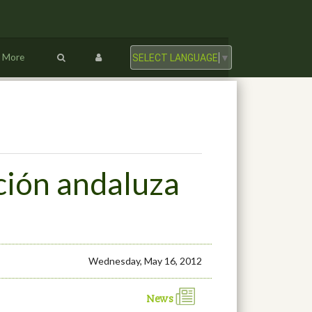
More
SELECT LANGUAGE
▼
ción andaluza
Wednesday, May 16, 2012
News