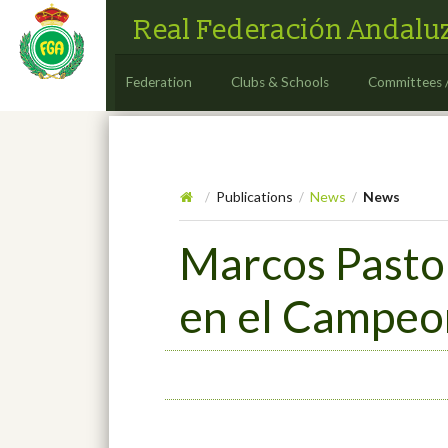
Real Federación Andaluz
Federation
Clubs & Schools
Committees 
Publications
News
News
/
/
/
Marcos Pastor
en el Campeo