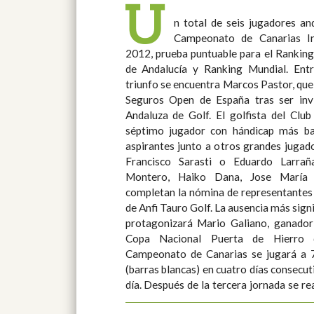
U
n total de seis jugadores an
los 50 primeros clasificados y 
Campeonato de Canarias In
2012, prueba puntuable para el Ranking
de Andalucía y Ranking Mundial. Entre los favoritos a llevarse el
triunfo se encuentra Marcos Pastor, que 
Seguros Open de España tras ser inv
Andaluza de Golf. El golfista del Club de Campo de Córdoba es el
séptimo jugador con hándicap más ba
aspirantes junto a otros grandes juga
Francisco Sarasti o Eduardo Larrañaga. Carlos Leandro,
Montero, Haiko Dana, Jose María 
completan la nómina de representantes 
de Anfi Tauro Golf. La ausencia más significativa de esta competición la
protagonizará Mario Galiano, ganado
Copa Nacional Puerta de Hierro d
Campeonato de Canarias se jugará a 
(barras blancas) en cuatro días consecu
día. Después de la tercera jornada se re