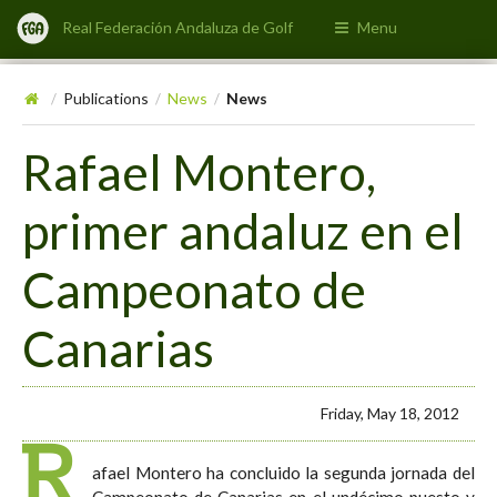
Real Federación Andaluza de Golf
Menu
Publications
News
News
/
/
/
Rafael Montero,
primer andaluz en el
Campeonato de
Canarias
Friday, May 18, 2012
R
afael Montero ha concluido la segunda jornada del
Campeonato de Canarias en el undécimo puesto y