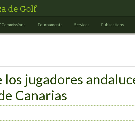
a de Golf
/ Commissions
Tournaments
Services
Publications
 los jugadores andaluce
e Canarias