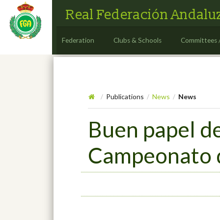
Real Federación Andaluz
Federation
Clubs & Schools
Committees 
Publications
News
News
/
/
/
Buen papel de
Campeonato d