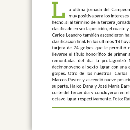
L
a última jornada del Campeon
muy positiva para los intereses
hecho, si al término de la tercera jorna
clasificado en sexta posición, el cuarto y
Carlos Leandro también ascendieron hast
clasificación final. En los últimos 18 hoyos, Rafael Montero rubricó una
tarjeta de 74 golpes que le permitió c
llevarse el título honorífico de primer andaluz
remontadas del día la protagonizó 
decimonoveno al sexto lugar con una e
golpes. Otro de los nuestros, Carlos Leandro, siguió los pasos de
Marcos Pastor y ascendió nueve posicion
su parte, Haiko Dana y José María Barr
corte del tercer día y concluyeron en e
octavo lugar, respecti