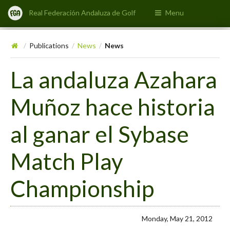
Real Federación Andaluza de Golf
Menu
Publications
News
News
/
/
/
La andaluza Azahara
Muñoz hace historia
al ganar el Sybase
Match Play
Championship
Monday, May 21, 2012