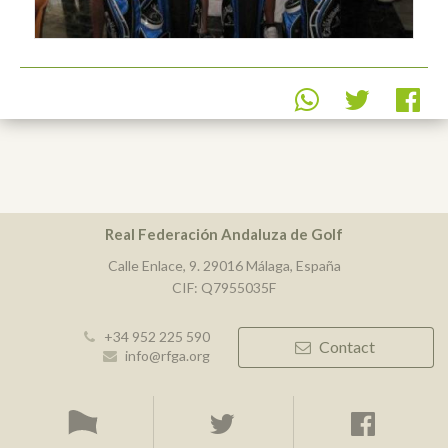
Real Federación Andaluza de Golf
Calle Enlace, 9. 29016 Málaga, España
CIF: Q7955035F
+34 952 225 590
Contact
info@rfga.org