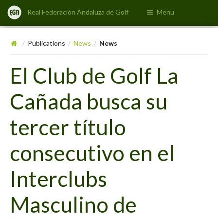
Real Federación Andaluza de Golf
Menu
Publications
News
News
/
/
/
El Club de Golf La
Cañada busca su
tercer título
consecutivo en el
Interclubs
Masculino de