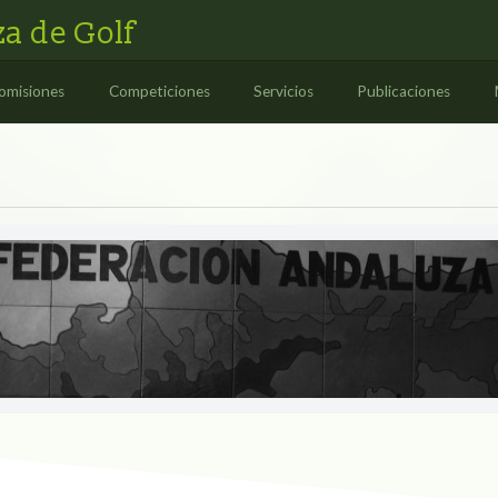
a de Golf
omisiones
Competiciones
Servicios
Publicaciones
ES