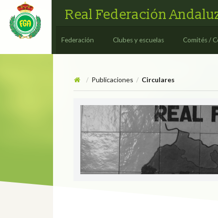
Real Federación Andaluz
Federación
Clubes y escuelas
Comités / C
Publicaciones
Circulares
/
/
Circulares
CIRCULAR