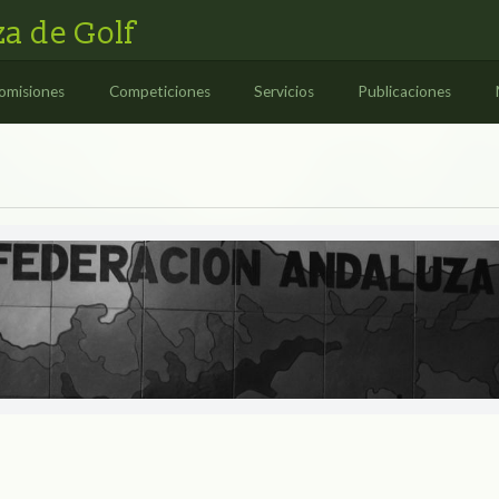
a de Golf
omisiones
Competiciones
Servicios
Publicaciones
ES