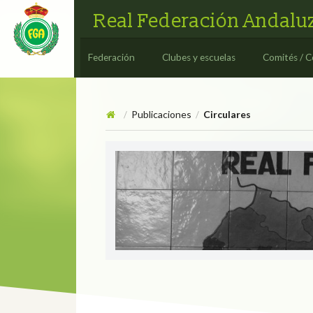
Real Federación Andaluz
Federación
Clubes y escuelas
Comités / C
Publicaciones
Circulares
/
/
Circulares
CIRCULAR