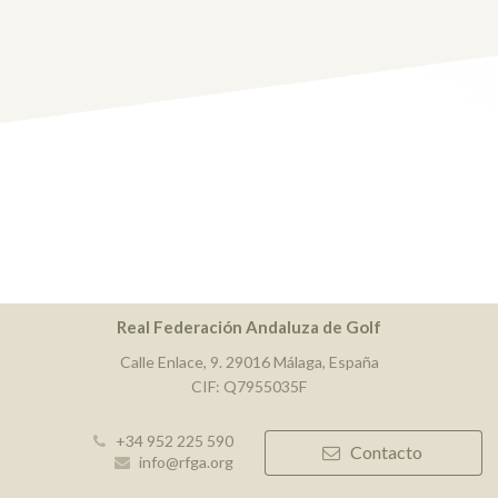
Real Federación Andaluza de Golf
Calle Enlace, 9. 29016 Málaga, España
CIF: Q7955035F
+34 952 225 590
Contacto
info@rfga.org