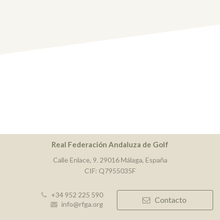
Real Federación Andaluza de Golf
Calle Enlace, 9. 29016 Málaga, España
CIF: Q7955035F
+34 952 225 590
Contacto
info@rfga.org