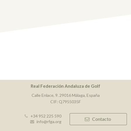
Real Federación Andaluza de Golf
Calle Enlace, 9. 29016 Málaga, España
CIF: Q7955035F
+34 952 225 590
Contacto
info@rfga.org