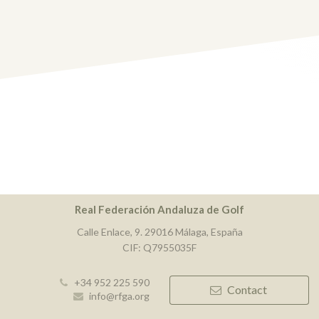
Real Federación Andaluza de Golf
Calle Enlace, 9. 29016 Málaga, España
CIF: Q7955035F
+34 952 225 590
Contact
info@rfga.org