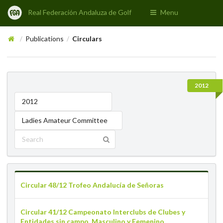
Real Federación Andaluza de Golf
Menu
Publications
Circulars
/
/
2012
2012
Ladies Amateur Committee
Circular 48/12 Trofeo Andalucía de Señoras
Circular 41/12 Campeonato Interclubs de Clubes y
Entidades sin campo. Masculino y Femenino.