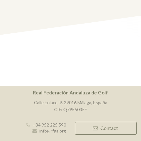
Real Federación Andaluza de Golf
Calle Enlace, 9. 29016 Málaga, España
CIF: Q7955035F
+34 952 225 590
Contact
info@rfga.org