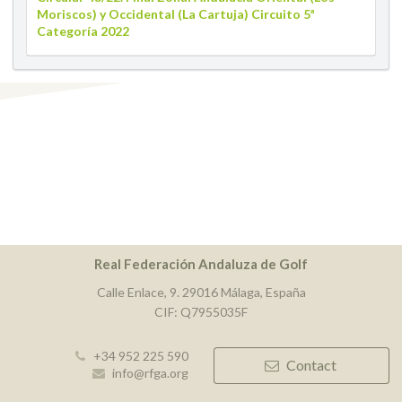
Moriscos) y Occidental (La Cartuja) Circuito 5ª
Categoría 2022
Real Federación Andaluza de Golf
Calle Enlace, 9. 29016 Málaga, España
CIF: Q7955035F
+34 952 225 590
Contact
info@rfga.org