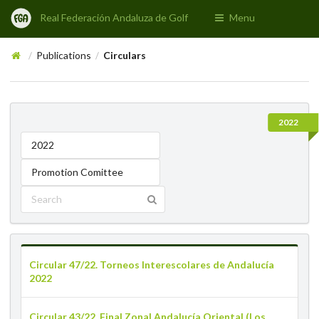
Real Federación Andaluza de Golf
Menu
Publications
Circulars
/
/
2022
2022
Promotion Comittee
Circular 47/22. Torneos Interescolares de Andalucía
2022
Circular 43/22. Final Zonal Andalucía Oriental (Los