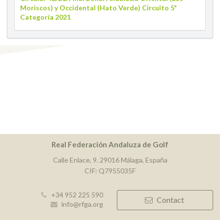
Moriscos) y Occidental (Hato Verde) Circuito 5ª
Categoría 2021
Real Federación Andaluza de Golf
Calle Enlace, 9. 29016 Málaga, España
CIF: Q7955035F
+34 952 225 590
Contact
info@rfga.org