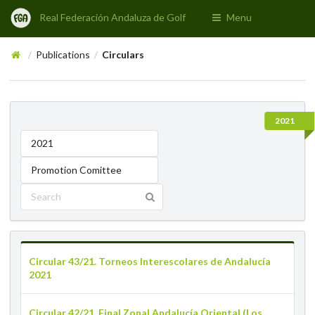
Real Federación Andaluza de Golf
Menu
Publications
Circulars
/
/
2021
2021
Promotion Comittee
Circular 43/21. Torneos Interescolares de Andalucía
2021
Circular 42/21. Final Zonal Andalucía Oriental (Los