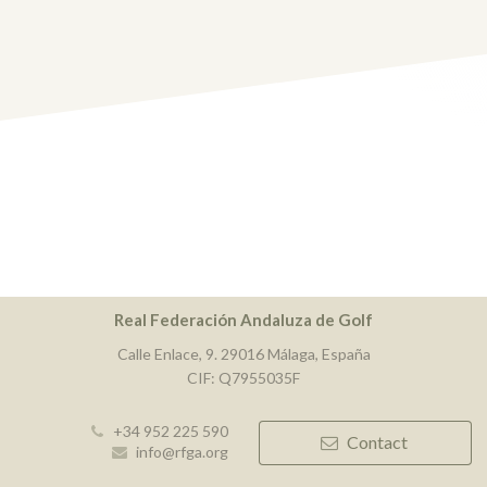
Real Federación Andaluza de Golf
Calle Enlace, 9. 29016 Málaga, España
CIF: Q7955035F
+34 952 225 590
Contact
info@rfga.org