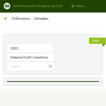
Real Federación Andaluza de Golf
Menu
Publications
Circulars
/
/
2023
2023
Adapted Golf Committee