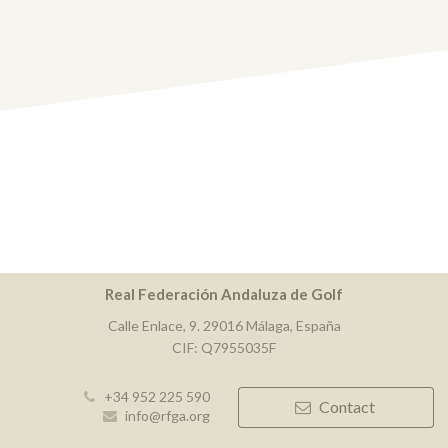
Real Federación Andaluza de Golf
Calle Enlace, 9. 29016 Málaga, España
CIF: Q7955035F
+34 952 225 590
Contact
info@rfga.org