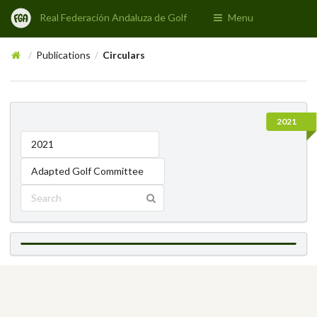
Real Federación Andaluza de Golf
Menu
Publications
Circulars
/
/
2021
2021
Adapted Golf Committee