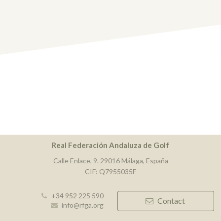
Real Federación Andaluza de Golf
Calle Enlace, 9. 29016 Málaga, España
CIF: Q7955035F
+34 952 225 590
Contact
info@rfga.org