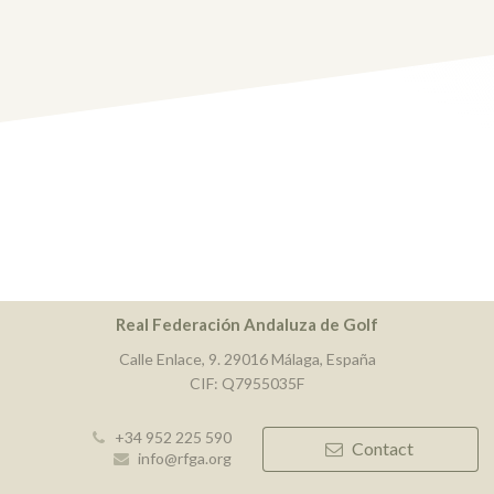
Real Federación Andaluza de Golf
Calle Enlace, 9. 29016 Málaga, España
CIF: Q7955035F
+34 952 225 590
Contact
info@rfga.org