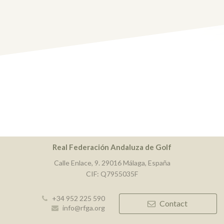
Real Federación Andaluza de Golf
Calle Enlace, 9. 29016 Málaga, España
CIF: Q7955035F
+34 952 225 590
Contact
info@rfga.org