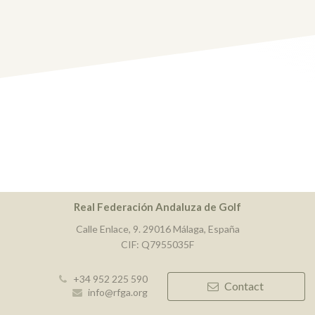
Real Federación Andaluza de Golf
Calle Enlace, 9. 29016 Málaga, España
CIF: Q7955035F
+34 952 225 590
Contact
info@rfga.org