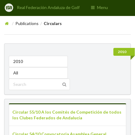
Real Federación Andaluza de Golf
Menu
Publications
Circulars
/
/
2010
2010
All
Circular 55/10 A los Comités de Competición de todos
los Clubes Federados de Andalucía
Circular 54/10 Convocatoria Asamblea General