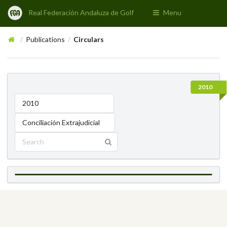
Real Federación Andaluza de Golf
Menu
Publications
Circulars
/
/
2010
2010
Conciliación Extrajudicial