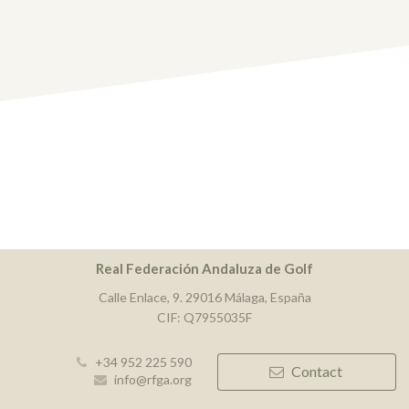
Real Federación Andaluza de Golf
Calle Enlace, 9. 29016 Málaga, España
CIF: Q7955035F
+34 952 225 590
Contact
info@rfga.org