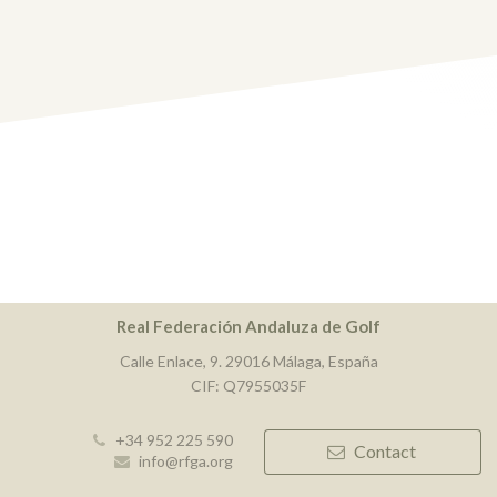
Real Federación Andaluza de Golf
Calle Enlace, 9. 29016 Málaga, España
CIF: Q7955035F
+34 952 225 590
Contact
info@rfga.org