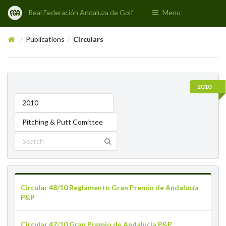
Real Federación Andaluza de Golf
Menu
Publications
Circulars
/
/
2010
2010
Pitching & Putt Comittee
Circular 48/10 Reglamento Gran Premio de Andalucía
P&P
Circular 47/10 Gran Premio de Andalucía P&P