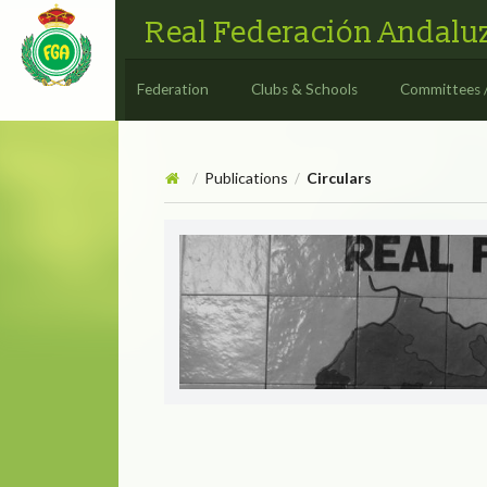
Real Federación Andaluz
Federation
Clubs & Schools
Committees 
Publications
Circulars
/
/
Circulars
CIRCULAR