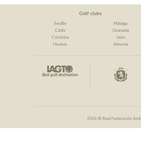
Golf clubs
Seville
Málaga
Cádiz
Granada
Córdoba
Jaén
Huelva
Almería
Best golf destination
2026 © Real Federación Anda