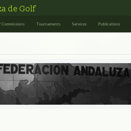
a de Golf
/ Commissions
Tournaments
Services
Publications
S