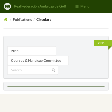
Real Federación Andaluza de Golf
Menu
Publications
Circulars
/
/
2011
2011
Courses & Handicap Committee