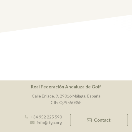
Real Federación Andaluza de Golf
Calle Enlace, 9. 29016 Málaga, España
CIF: Q7955035F
+34 952 225 590
Contact
info@rfga.org