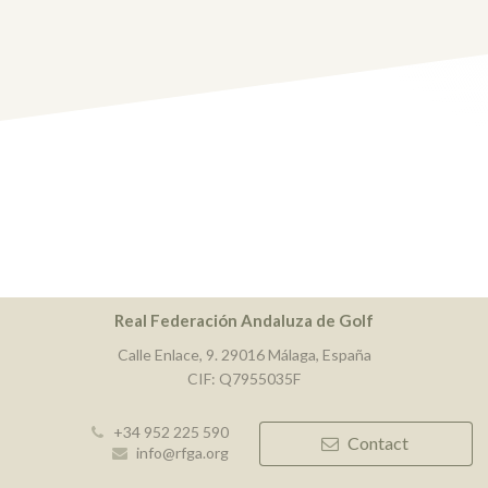
Real Federación Andaluza de Golf
Calle Enlace, 9. 29016 Málaga, España
CIF: Q7955035F
+34 952 225 590
Contact
info@rfga.org