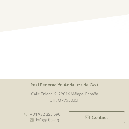
Real Federación Andaluza de Golf
Calle Enlace, 9. 29016 Málaga, España
CIF: Q7955035F
+34 952 225 590
Contact
info@rfga.org