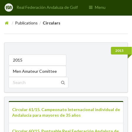
Real Federación Andaluza de Golf
Menu
Publications
Circulars
/
/
2015
2015
Men Amateur Comittee
Circular 61/15. Campeonato Internacional individual de
Andalucía para mayores de 35 años
Circular 60/15. Puntuable Real Federación Andaluza de