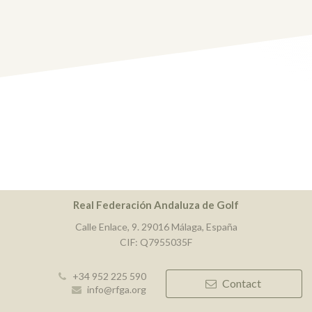
Real Federación Andaluza de Golf
Calle Enlace, 9. 29016 Málaga, España
CIF: Q7955035F
+34 952 225 590
Contact
info@rfga.org