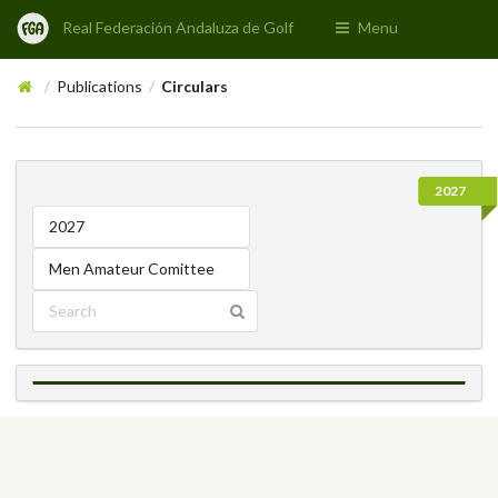
Real Federación Andaluza de Golf
Menu
Publications
Circulars
/
/
2027
2027
Men Amateur Comittee