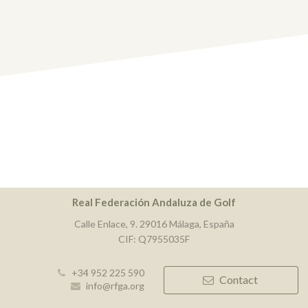
Real Federación Andaluza de Golf
Calle Enlace, 9. 29016 Málaga, España
CIF: Q7955035F
+34 952 225 590
Contact
info@rfga.org