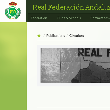
Real Federación Andaluz
Federation
Clubs & Schools
Committees 
Publications
Circulars
/
/
Circulars
CIRCULAR