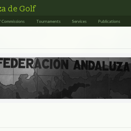
a de Golf
/ Commissions
Tournaments
Services
Publications
S