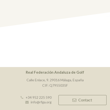
Real Federación Andaluza de Golf
Calle Enlace, 9. 29016 Málaga, España
CIF: Q7955035F
+34 952 225 590
Contact
info@rfga.org