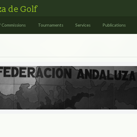
a de Golf
/ Commissions
Tournaments
Services
Publications
S