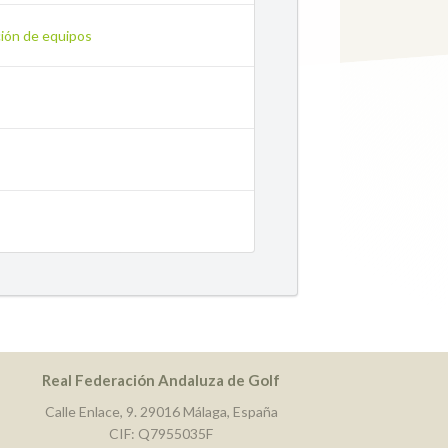
ción de equipos
Real Federación Andaluza de Golf
Calle Enlace, 9. 29016 Málaga, España
CIF: Q7955035F