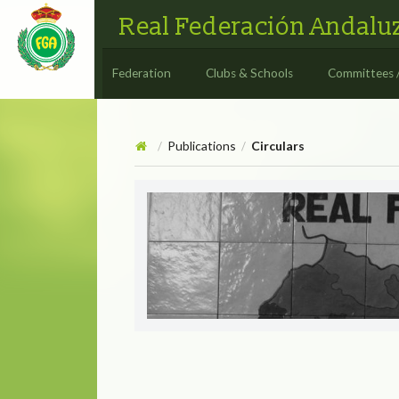
Real Federación Andaluz
Federation
Clubs & Schools
Committees 
Publications
Circulars
/
/
Circulars
CIRCULAR