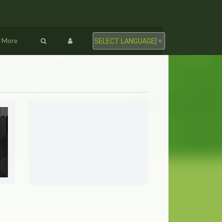
More
SELECT LANGUAGE
▼