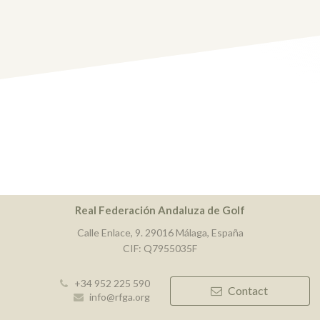
Real Federación Andaluza de Golf
Calle Enlace, 9. 29016 Málaga, España
CIF: Q7955035F
+34 952 225 590
Contact
info@rfga.org