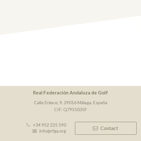
Real Federación Andaluza de Golf
Calle Enlace, 9. 29016 Málaga, España
CIF: Q7955035F
+34 952 225 590
Contact
info@rfga.org