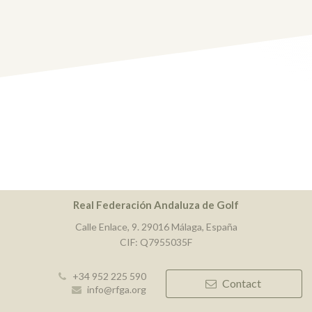
Real Federación Andaluza de Golf
Calle Enlace, 9. 29016 Málaga, España
CIF: Q7955035F
+34 952 225 590
Contact
info@rfga.org