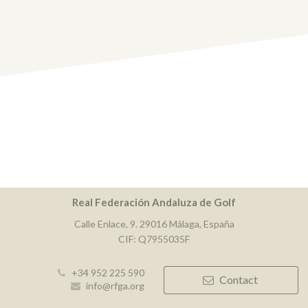
Real Federación Andaluza de Golf
Calle Enlace, 9. 29016 Málaga, España
CIF: Q7955035F
+34 952 225 590
Contact
info@rfga.org