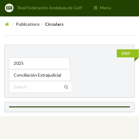
Real Federación Andaluza de Golf
Menu
Publications
Circulars
/
/
2025
2025
Conciliación Extrajudicial