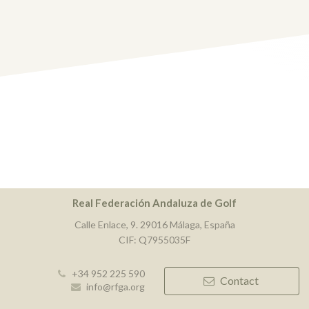
Real Federación Andaluza de Golf
Calle Enlace, 9. 29016 Málaga, España
CIF: Q7955035F
+34 952 225 590
Contact
info@rfga.org