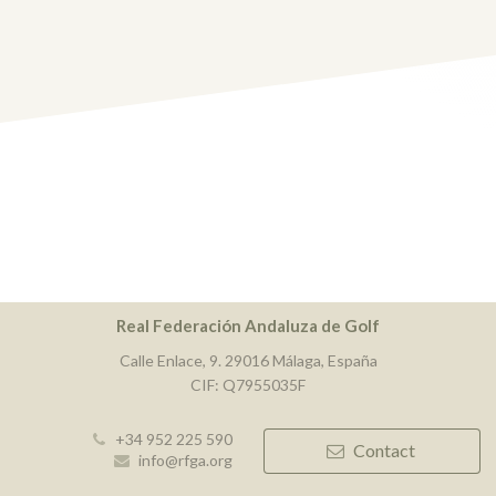
Real Federación Andaluza de Golf
Calle Enlace, 9. 29016 Málaga, España
CIF: Q7955035F
+34 952 225 590
Contact
info@rfga.org