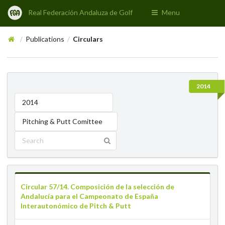
Real Federación Andaluza de Golf
Menu
Publications
Circulars
/
/
2014
2014
Pitching & Putt Comittee
Circular 57/14. Composición de la selección de
Andalucía para el Campeonato de España
Interautonómico de Pitch & Putt