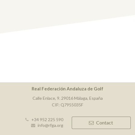
Real Federación Andaluza de Golf
Calle Enlace, 9. 29016 Málaga, España
CIF: Q7955035F
+34 952 225 590
Contact
info@rfga.org