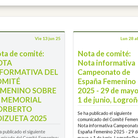
Vie 13 jun 25
Lun 28 a
ta de comité:
Nota de comité:
OTA
Nota informativa
FORMATIVA DEL
Campeonato de
OMITÉ
España Femenino
EMENINO SOBRE
2025 - 29 de mayo
L MEMORIAL
1 de junio, Logro
ORBERTO
Se ha publicado el siguiente
IZUETA 2025
comunicado del Comité Femen
Nota informativa Campeonat
a publicado el siguiente
España Femenino 2025 - 29 d
nicado del Comité Femenino:
mayo a 1 de junio, LogroñoPu