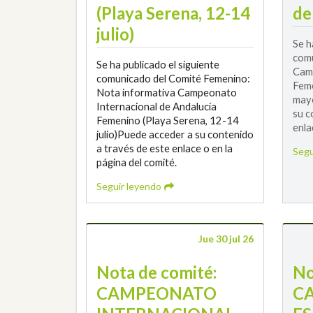
(Playa Serena, 12-14
de
julio)
Se h
comu
Se ha publicado el siguiente
Camp
comunicado del Comité Femenino:
Feme
Nota informativa Campeonato
mayo
Internacional de Andalucía
su c
Femenino (Playa Serena, 12-14
enla
julio)Puede acceder a su contenido
a través de este enlace o en la
Segu
página del comité.
Seguir leyendo
Jue 30 jul 26
Nota de comité:
No
CAMPEONATO
C