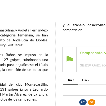
y el trabajo desarroll
competición.
asculina, y Violeta Fernández-
categoría femenina, se han
to de Andalucía de Dobles,
erry Golf Jerez.
Campeonato A
nos Baños se impuso en la
de 127 golpes, culminando una
ada para adjudicarse el título
Sherry Golf Jer
 la reedición de un éxito que
Día 1
Día 2
al, del club Montecastillo,
 131 golpes junto a Leonardo
 Martín Álvarez, de La Envía.
ctos de los campeones.
20º
30º