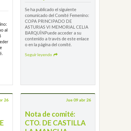
Se ha publicado el siguiente
comunicado del Comité Femenino:
COPA PRINCIPADO DE
ino:
ASTURIAS VI MEMORIAL CELIA
o al
BARQUÍNPuede acceder a su
8
contenido a través de este enlace
ceder
o en la página del comité.
te
é.
Seguir leyendo
br 26
Jue 09 abr 26
Nota de comité:
E
CTO. DE CASTILLA