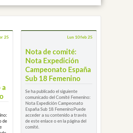
br 25
Lun 10 feb 25
Nota de comité:
Nota Expedición
Campeonato España
Sub 18 Femenino
 a
Se ha publicado el siguiente
ño
comunicado del Comité Femenino:
Nota Expedición Campeonato
España Sub 18 FemeninoPuede
ino:
acceder a su contenido a través
o de
de este enlace o en la página del
e
comité.
ede