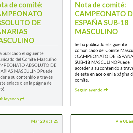
ta de comité:
Nota de comité:
AMPEONATO
CAMPEONATO D
BSOLUTO DE
ESPAÑA SUB-18
ANARIAS
MASCULINO
ASCULINO
Se ha publicado el siguiente
comunicado del Comité Mascu
a publicado el siguiente
: CAMPEONATO DE ESPAÑ
nicado del Comité Masculino
SUB-18 MASCULINOPuede
AMPEONATO ABSOLUTO DE
acceder a su contenido a trav
ARIAS MASCULINOPuede
de este enlace o en la página d
der a su contenido a través
comité.
ste enlace o en la página del
té.
Seguir leyendo
ir leyendo
Mar 28 oct 25
Vie 01 a