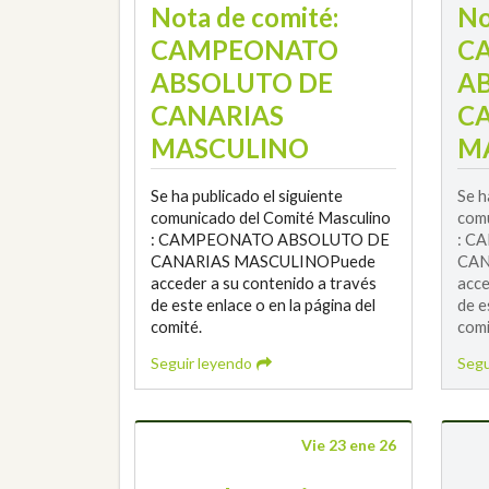
Nota de comité:
No
CAMPEONATO
C
ABSOLUTO DE
A
CANARIAS
C
MASCULINO
M
Se ha publicado el siguiente
Se h
comunicado del Comité Masculino
comu
: CAMPEONATO ABSOLUTO DE
: C
CANARIAS MASCULINOPuede
CAN
acceder a su contenido a través
acce
de este enlace o en la página del
de e
comité.
comi
Seguir leyendo
Segu
Vie 23 ene 26