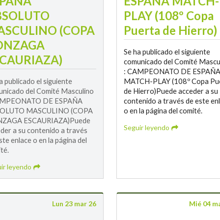
SPAÑA
ESPAÑA MATCH-
BSOLUTO
PLAY (108º Copa
ASCULINO (COPA
Puerta de Hierro)
ONZAGA
Se ha publicado el siguiente
CAURIAZA)
comunicado del Comité Mascu
: CAMPEONATO DE ESPAÑ
a publicado el siguiente
MATCH-PLAY (108º Copa Pu
nicado del Comité Masculino
de Hierro)Puede acceder a su
AMPEONATO DE ESPAÑA
contenido a través de este en
OLUTO MASCULINO (COPA
o en la página del comité.
ZAGA ESCAURIAZA)Puede
Seguir leyendo
der a su contenido a través
ste enlace o en la página del
té.
ir leyendo
Lun 23 mar 26
Mié 04 m