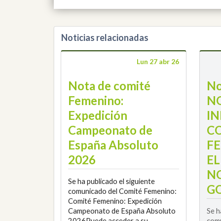
Noticias relacionadas
Lun 27 abr 26
Nota de comité
No
Femenino:
N
Expedición
IN
Campeonato de
C
España Absoluto
F
2026
E
N
Se ha publicado el siguiente
GO
comunicado del Comité Femenino:
Comité Femenino: Expedición
Campeonato de España Absoluto
Se h
2026Puede acceder a su
comu