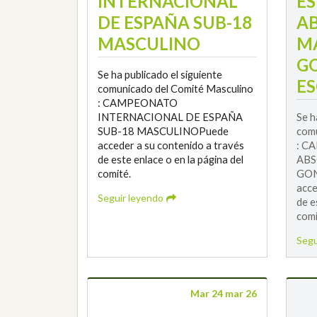
INTERNACIONAL
E
DE ESPAÑA SUB-18
A
MASCULINO
M
G
Se ha publicado el siguiente
ES
comunicado del Comité Masculino
: CAMPEONATO
INTERNACIONAL DE ESPAÑA
Se h
SUB-18 MASCULINOPuede
comu
acceder a su contenido a través
: C
de este enlace o en la página del
ABS
comité.
GON
acce
Seguir leyendo
de e
comi
Segu
Mar 24 mar 26