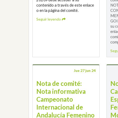
contenido a través de este enlace
NOT
o en la página del comité.
COM
MEM
Seguir leyendo
GOI
su c
enla
comi
comp
Segu
Jue 27 jun 24
Nota de comité:
No
Nota informativa
Ca
Campeonato
Es
Internacional de
Fe
Andalucía Femenino
Mo