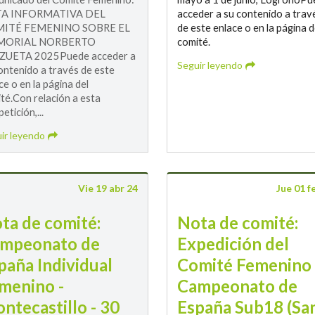
A INFORMATIVA DEL
acceder a su contenido a trav
ITÉ FEMENINO SOBRE EL
de este enlace o en la página d
ORIAL NORBERTO
comité.
ZUETA 2025Puede acceder a
Seguir leyendo
ontenido a través de este
ce o en la página del
té.Con relación a esta
etición,...
ir leyendo
Vie 19 abr 24
Jue 01 f
ta de comité:
Nota de comité:
mpeonato de
Expedición del
paña Individual
Comité Femenino 
menino -
Campeonato de
ntecastillo - 30
España Sub18 (Sa