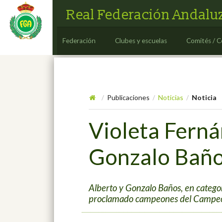
Real Federación Andaluz
Federación
Clubes y escuelas
Comités / C
Publicaciones
Noticias
Noticia
/
/
/
Violeta Ferná
Gonzalo Baño
Alberto y Gonzalo Baños, en categor
proclamado campeones del Campeonat