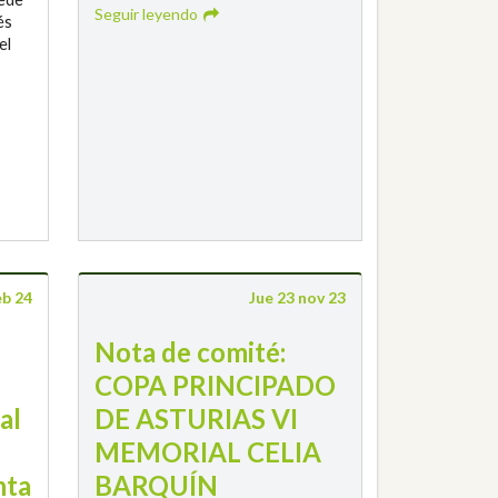
Seguir leyendo
és
el
eb 24
Jue 23 nov 23
Nota de comité:
COPA PRINCIPADO
al
DE ASTURIAS VI
MEMORIAL CELIA
nta
BARQUÍN